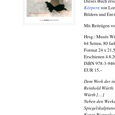
Dieses Buch ersc
Körpern
von Lore
Bildern und Env
Mit Beiträgen von
Hrsg.: Musée Wü
64 Seiten, 80 fa
Format 24 x 21,
Erschienen 4.8.
ISBN 978-3-946
EUR 15,–
Dem Werk der in 
Reinhold Würth. 
Würth […]
Neben den Werke
Spiegelskulptur
Kunst-Biennale v